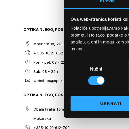
Privola
TO
THE
BEGINNING
Ova web-stranica koristi kol
OF
THE
Kolačiće upotrebljavamo kako 
OPTIKA NJEGO, POSLOVNICA 1
SITEMAP
IMAGES
promet. Isto tako, podatke o 
GALLERY
analizu, a oni ih mogu kombini
Marineta 1a, 21300 Makarska
O nama
usluge.
+ 385-(0)21-652-102
Sunčane n
Odabir
Pon - pet: 08 - 22h,
Dioptrijsk
Nužni
pristanka
Sub: 08 - 22h
Optika Nje
webshop@optikanjego.hr
Sale
Blog
OPTIKA NJEGO, POSLOVNICA 2
Kontakt
USKRATI
Obala kralja Tomislava 14, 21300
Makarska
+385-(0)21-612-709