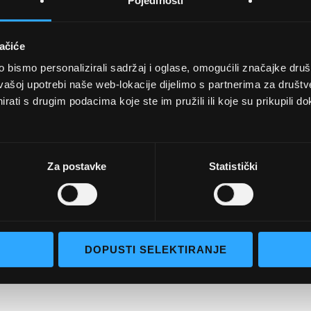
Pojedinosti
ačiće
bismo personalizirali sadržaj i oglase, omogućili značajke društv
UVJETI KUPNJE
vašoj upotrebi naše web-lokacije dijelimo s partnerima za društv
rati s drugim podacima koje ste im pružili ili koje su prikupili do
Opći uvjeti poslovanja
aočale
Uvjeti korištenja
e naočale
Pojmovi za pretraživanje
Za postavke
Statistički
go selection
Napredno pretraživanje
Narudžbe i povrati
Kontaktirajte nas
DOPUSTI SELEKTIRANJE