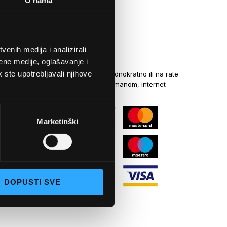
O nama
enih medija i analizirali
NAČINI PLAĆANJA
ene medije, oglašavanje i
k ste upotrebljavali njihove
Kreditnim karticama jednokratno ili na rate
općom uplatnicom, virmanom, internet
bankarstvom
Marketinški
DOPUSTI SVE