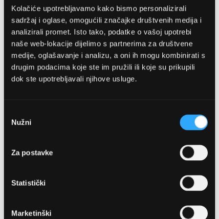
Kolačiće upotrebljavamo kako bismo personalizirali
sadržaj i oglase, omogućili značajke društvenih medija i
analizirali promet. Isto tako, podatke o vašoj upotrebi
naše web-lokacije dijelimo s partnerima za društvene
medije, oglašavanje i analizu, a oni ih mogu kombinirati s
drugim podacima koje ste im pružili ili koje su prikupili
dok ste upotrebljavali njihove usluge.
OPTIKA NJEGO, POSLOVNICA 1
Marineta 1a, 21300 Makarska
Odabir
Nužni
pristanka
+ 385-(0)21-652-102
Za postavke
Pon - pet: 08 - 22h,
Sub: 08 - 22h
Statistički
webshop@optikanjego.hr
Marketinški
OPTIKA NJEGO, POSLOVNICA 2