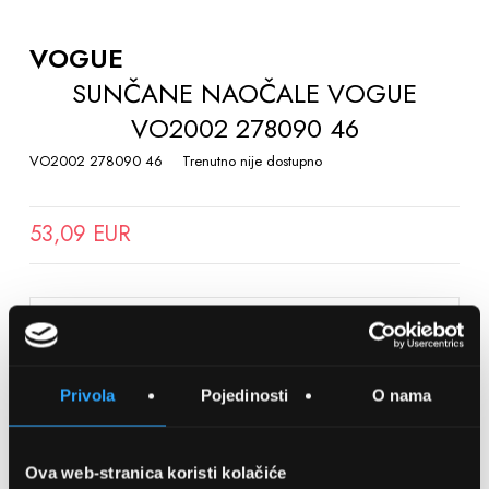
TO
THE
VOGUE
BEGINNING
SUNČANE NAOČALE VOGUE
OF
VO2002 278090 46
THE
IMAGES
VO2002 278090 46
Trenutno nije dostupno
GALLERY
53,09 EUR
SPREMITE NA LISTU ŽELJA
Privola
Pojedinosti
O nama
Detalji
Podijeli s prijateljima
Ova web-stranica koristi kolačiće