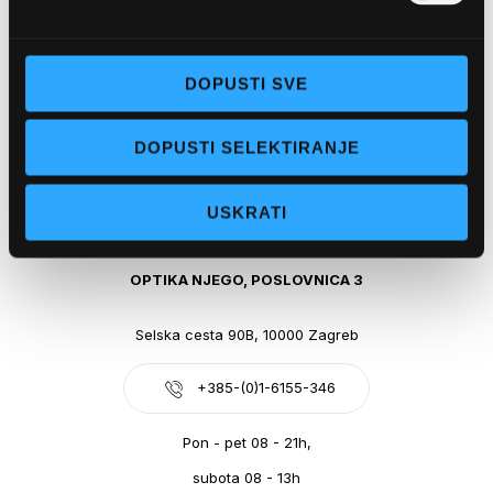
Obala kralja Tomislava 14, 21300 Makarska
DOPUSTI SVE
+385-(0)21-612-709
DOPUSTI SELEKTIRANJE
Pon - pet: 07 - 21h,
Sub: 07-21h
USKRATI
webshop@optikanjego.hr
OPTIKA NJEGO, POSLOVNICA 3
Selska cesta 90B, 10000 Zagreb
+385-(0)1-6155-346
Pon - pet 08 - 21h,
subota 08 - 13h