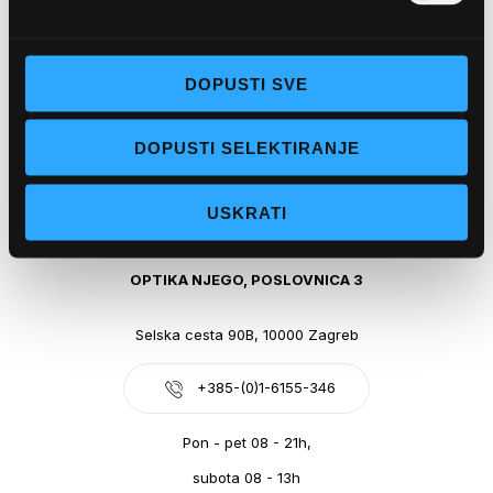
Obala kralja Tomislava 14, 21300 Makarska
DOPUSTI SVE
+385-(0)21-612-709
DOPUSTI SELEKTIRANJE
Pon - pet: 07 - 21h,
Sub: 07-21h
USKRATI
webshop@optikanjego.hr
OPTIKA NJEGO, POSLOVNICA 3
Selska cesta 90B, 10000 Zagreb
+385-(0)1-6155-346
Pon - pet 08 - 21h,
subota 08 - 13h