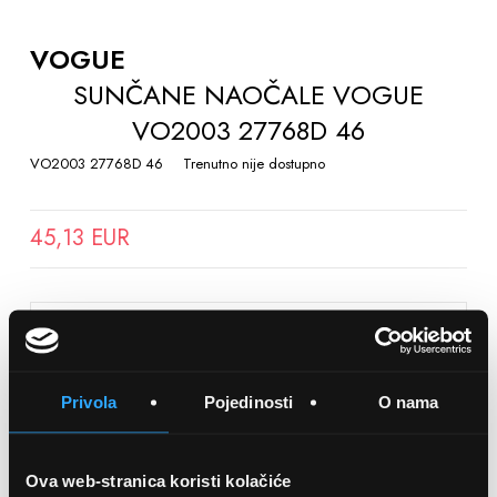
TO
THE
VOGUE
BEGINNING
SUNČANE NAOČALE VOGUE
OF
VO2003 27768D 46
THE
IMAGES
VO2003 27768D 46
Trenutno nije dostupno
GALLERY
45,13 EUR
SPREMITE NA LISTU ŽELJA
Privola
Pojedinosti
O nama
Detalji
Podijeli s prijateljima
Ova web-stranica koristi kolačiće