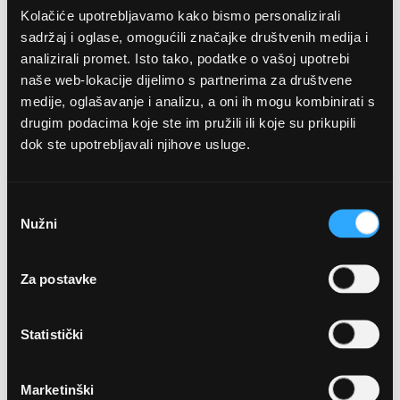
Kolačiće upotrebljavamo kako bismo personalizirali
sadržaj i oglase, omogućili značajke društvenih medija i
analizirali promet. Isto tako, podatke o vašoj upotrebi
naše web-lokacije dijelimo s partnerima za društvene
medije, oglašavanje i analizu, a oni ih mogu kombinirati s
drugim podacima koje ste im pružili ili koje su prikupili
dok ste upotrebljavali njihove usluge.
OPTIKA NJEGO, POSLOVNICA 1
Marineta 1a, 21300 Makarska
Odabir
Nužni
pristanka
+ 385-(0)21-652-102
Za postavke
Pon - pet: 08 - 22h,
Sub: 08 - 22h
Statistički
webshop@optikanjego.hr
Marketinški
OPTIKA NJEGO, POSLOVNICA 2