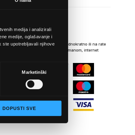
O nama
enih medija i analizirali
NAČINI PLAĆANJA
ene medije, oglašavanje i
k ste upotrebljavali njihove
Kreditnim karticama jednokratno ili na rate
općom uplatnicom, virmanom, internet
bankarstvom
Marketinški
DOPUSTI SVE