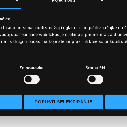
Pojedinosti
ačiće
bismo personalizirali sadržaj i oglase, omogućili značajke društv
UVJETI KUPNJE
vašoj upotrebi naše web-lokacije dijelimo s partnerima za društv
rati s drugim podacima koje ste im pružili ili koje su prikupili do
Opći uvjeti poslovanja
aočale
Uvjeti korištenja
e naočale
Pojmovi za pretraživanje
Za postavke
Statistički
go selection
Napredno pretraživanje
Narudžbe i povrati
Kontaktirajte nas
DOPUSTI SELEKTIRANJE