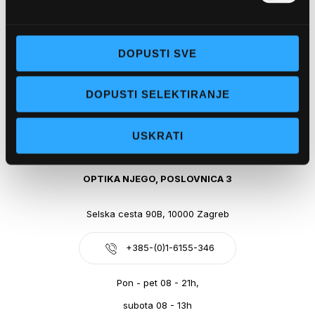
Obala kralja Tomislava 14, 21300 Makarska
DOPUSTI SVE
+385-(0)21-612-709
DOPUSTI SELEKTIRANJE
Pon - pet: 07 - 21h,
Sub: 07-21h
USKRATI
webshop@optikanjego.hr
OPTIKA NJEGO, POSLOVNICA 3
Selska cesta 90B, 10000 Zagreb
+385-(0)1-6155-346
Pon - pet 08 - 21h,
subota 08 - 13h