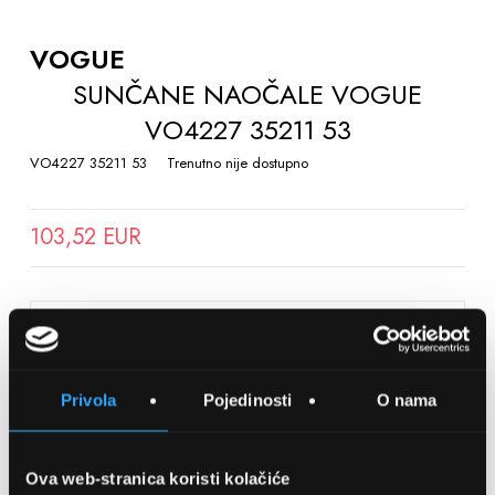
TO
THE
VOGUE
BEGINNING
SUNČANE NAOČALE VOGUE
OF
VO4227 35211 53
THE
IMAGES
VO4227 35211 53
Trenutno nije dostupno
GALLERY
103,52 EUR
SPREMITE NA LISTU ŽELJA
Privola
Pojedinosti
O nama
Detalji
Podijeli s prijateljima
Ova web-stranica koristi kolačiće