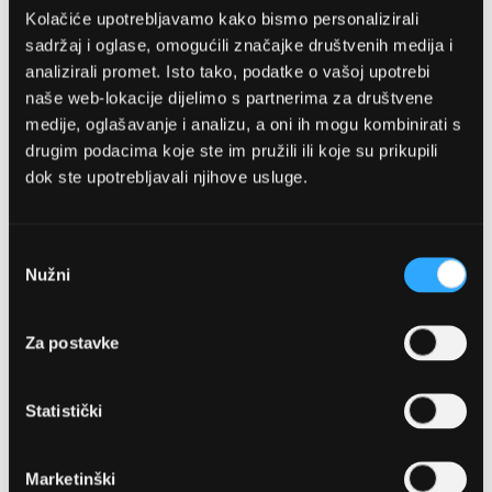
Kolačiće upotrebljavamo kako bismo personalizirali
sadržaj i oglase, omogućili značajke društvenih medija i
analizirali promet. Isto tako, podatke o vašoj upotrebi
naše web-lokacije dijelimo s partnerima za društvene
medije, oglašavanje i analizu, a oni ih mogu kombinirati s
drugim podacima koje ste im pružili ili koje su prikupili
dok ste upotrebljavali njihove usluge.
OPTIKA NJEGO, POSLOVNICA 1
Marineta 1a, 21300 Makarska
Odabir
Nužni
pristanka
+ 385-(0)21-652-102
Za postavke
Pon - pet: 08 - 22h,
Sub: 08 - 22h
Statistički
webshop@optikanjego.hr
Marketinški
OPTIKA NJEGO, POSLOVNICA 2