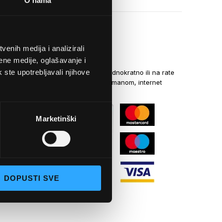
O nama
enih medija i analizirali
NAČINI PLAĆANJA
ene medije, oglašavanje i
k ste upotrebljavali njihove
Kreditnim karticama jednokratno ili na rate
općom uplatnicom, virmanom, internet
bankarstvom
Marketinški
DOPUSTI SVE