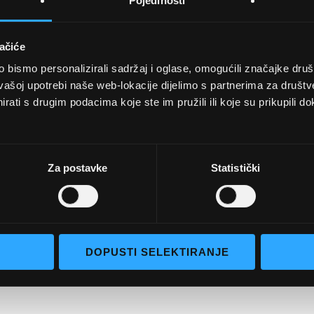
Pojedinosti
ačiće
bismo personalizirali sadržaj i oglase, omogućili značajke društv
UVJETI KUPNJE
vašoj upotrebi naše web-lokacije dijelimo s partnerima za društv
rati s drugim podacima koje ste im pružili ili koje su prikupili do
Opći uvjeti poslovanja
aočale
Uvjeti korištenja
e naočale
Pojmovi za pretraživanje
Za postavke
Statistički
go selection
Napredno pretraživanje
Narudžbe i povrati
Kontaktirajte nas
DOPUSTI SELEKTIRANJE