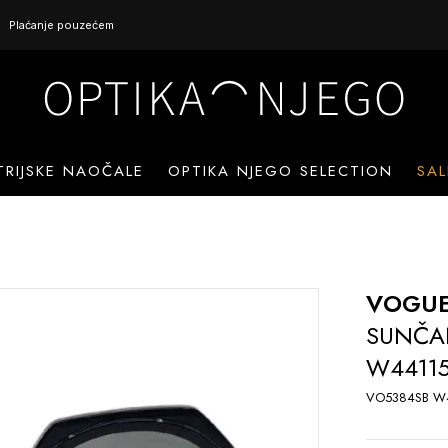
Plaćanje pouzećem
TRIJSKE NAOČALE
OPTIKA NJEGO SELECTION
SAL
VOGU
SUNČA
W4411
VO5384SB W