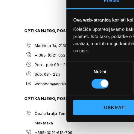
Privola
TO
THE
BEGINNING
Ova web-stranica koristi kol
OF
THE
Kolačiće upotrebljavamo kako 
OPTIKA NJEGO, POSLOVNICA 1
SITEMAP
IMAGES
promet. Isto tako, podatke o 
GALLERY
analizu, a oni ih mogu kombini
Marineta 1a, 21300 Makarska
O nama
usluge.
+ 385-(0)21-652-102
Sunčane n
Odabir
Pon - pet: 08 - 22h,
Dioptrijsk
Nužni
pristanka
Sub: 08 - 22h
Optika Nje
webshop@optikanjego.hr
Sale
Blog
OPTIKA NJEGO, POSLOVNICA 2
Kontakt
USKRATI
Obala kralja Tomislava 14, 21300
Makarska
+385-(0)21-612-709