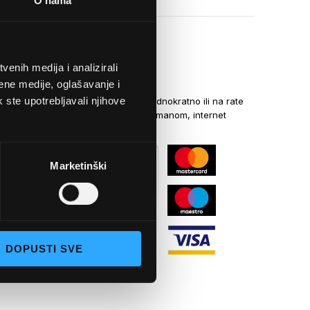
O nama
enih medija i analizirali
NAČINI PLAĆANJA
ene medije, oglašavanje i
k ste upotrebljavali njihove
Kreditnim karticama jednokratno ili na rate
općom uplatnicom, virmanom, internet
bankarstvom
Marketinški
DOPUSTI SVE