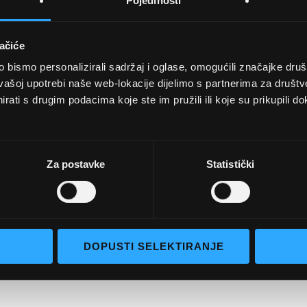
Pojedinosti
ačiće
bismo personalizirali sadržaj i oglase, omogućili značajke društv
UVJETI KUPNJE
vašoj upotrebi naše web-lokacije dijelimo s partnerima za društv
rati s drugim podacima koje ste im pružili ili koje su prikupili do
Opći uvjeti poslovanja
aočale
Uvjeti korištenja
e naočale
Pojmovi za pretraživanje
Za postavke
Statistički
go selection
Napredno pretraživanje
Narudžbe i povrati
Kontaktirajte nas
DOPUSTI SELEKTIRANJE