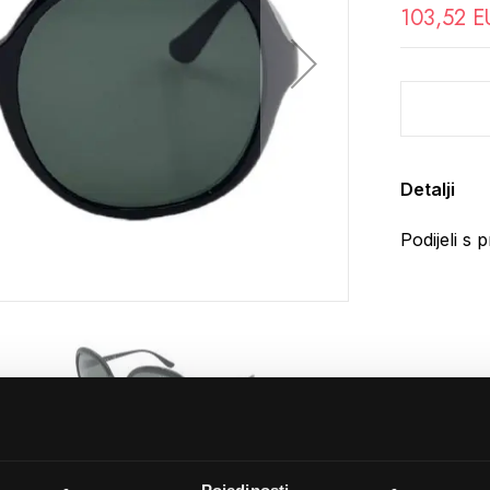
103,52 E
Detalji
Podijeli s p