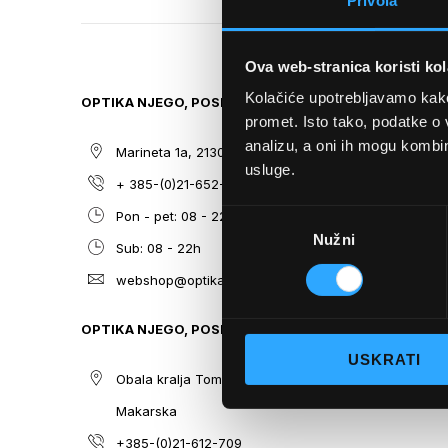
Privola
TO
THE
BEGINNING
Ova web-stranica koristi kol
OF
THE
Kolačiće upotrebljavamo kako 
OPTIKA NJEGO, POSLOVNICA 1
SITEMAP
IMAGES
promet. Isto tako, podatke o 
GALLERY
analizu, a oni ih mogu kombini
Marineta 1a, 21300 Makarska
O nama
usluge.
+ 385-(0)21-652-102
Sunčane n
Odabir
Pon - pet: 08 - 22h,
Dioptrijsk
Nužni
pristanka
Sub: 08 - 22h
Optika Nje
webshop@optikanjego.hr
Sale
Blog
OPTIKA NJEGO, POSLOVNICA 2
Kontakt
USKRATI
Obala kralja Tomislava 14, 21300
Makarska
+385-(0)21-612-709