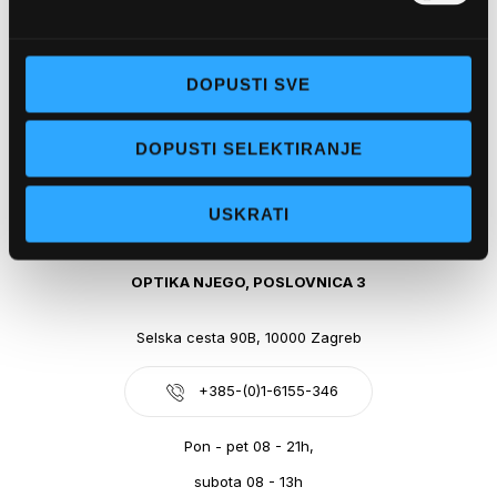
Obala kralja Tomislava 14, 21300 Makarska
DOPUSTI SVE
+385-(0)21-612-709
DOPUSTI SELEKTIRANJE
Pon - pet: 07 - 21h,
Sub: 07-21h
USKRATI
webshop@optikanjego.hr
OPTIKA NJEGO, POSLOVNICA 3
Selska cesta 90B, 10000 Zagreb
+385-(0)1-6155-346
Pon - pet 08 - 21h,
subota 08 - 13h