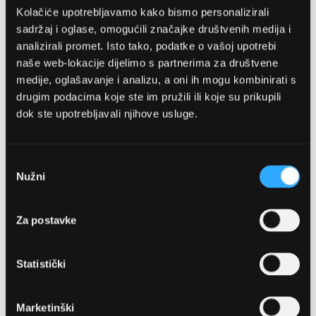
Kolačiće upotrebljavamo kako bismo personalizirali
sadržaj i oglase, omogućili značajke društvenih medija i
analizirali promet. Isto tako, podatke o vašoj upotrebi
naše web-lokacije dijelimo s partnerima za društvene
medije, oglašavanje i analizu, a oni ih mogu kombinirati s
drugim podacima koje ste im pružili ili koje su prikupili
dok ste upotrebljavali njihove usluge.
OPTIKA NJEGO, POSLOVNICA 1
Marineta 1a, 21300 Makarska
Odabir
Nužni
pristanka
+ 385-(0)21-652-102
Za postavke
Pon - pet: 08 - 22h,
Sub: 08 - 22h
Statistički
webshop@optikanjego.hr
Marketinški
OPTIKA NJEGO, POSLOVNICA 2