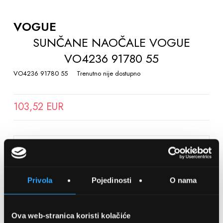
TO
THE
VOGUE
BEGINNING
SUNČANE NAOČALE VOGUE
OF
VO4236 91780 55
THE
IMAGES
VO4236 91780 55
Trenutno nije dostupno
GALLERY
103,52 EUR
SPREMITE NA LISTU ŽELJA
Privola
Pojedinosti
O nama
Detalji
Podijeli s prijateljima
Ova web-stranica koristi kolačiće