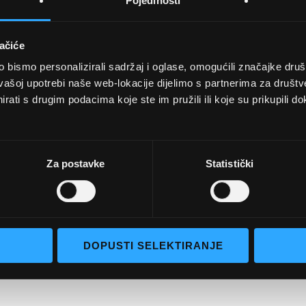
Pojedinosti
ačiće
bismo personalizirali sadržaj i oglase, omogućili značajke društv
UVJETI KUPNJE
vašoj upotrebi naše web-lokacije dijelimo s partnerima za društv
rati s drugim podacima koje ste im pružili ili koje su prikupili do
Opći uvjeti poslovanja
aočale
Uvjeti korištenja
e naočale
Pojmovi za pretraživanje
Za postavke
Statistički
go selection
Napredno pretraživanje
Narudžbe i povrati
Kontaktirajte nas
DOPUSTI SELEKTIRANJE