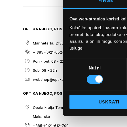
Privola
TO
THE
BEGINNING
Ova web-stranica koristi kol
OF
THE
Kolačiće upotrebljavamo kako 
OPTIKA NJEGO, POSLOVNICA 1
SITEMAP
IMAGES
promet. Isto tako, podatke o 
GALLERY
analizu, a oni ih mogu kombini
Marineta 1a, 21300 Makarska
O nama
usluge.
+ 385-(0)21-652-102
Sunčane n
Odabir
Pon - pet: 08 - 22h,
Dioptrijsk
Nužni
pristanka
Sub: 08 - 22h
Optika Nje
webshop@optikanjego.hr
Sale
Blog
OPTIKA NJEGO, POSLOVNICA 2
Kontakt
USKRATI
Obala kralja Tomislava 14, 21300
Makarska
+385-(0)21-612-709