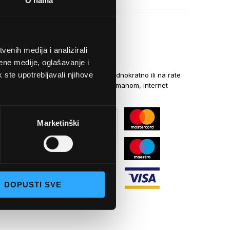
O nama
enih medija i analizirali
NAČINI PLAĆANJA
ene medije, oglašavanje i
k ste upotrebljavali njihove
Kreditnim karticama jednokratno ili na rate
općom uplatnicom, virmanom, internet
bankarstvom
Marketinški
DOPUSTI SVE