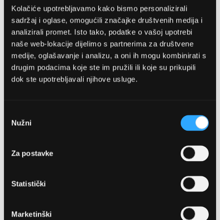
Kolačiće upotrebljavamo kako bismo personalizirali
sadržaj i oglase, omogućili značajke društvenih medija i
analizirali promet. Isto tako, podatke o vašoj upotrebi
naše web-lokacije dijelimo s partnerima za društvene
medije, oglašavanje i analizu, a oni ih mogu kombinirati s
drugim podacima koje ste im pružili ili koje su prikupili
dok ste upotrebljavali njihove usluge.
OPTIKA NJEGO, POSLOVNICA 1
Marineta 1a, 21300 Makarska
Odabir
Nužni
pristanka
+ 385-(0)21-652-102
Za postavke
Pon - pet: 08 - 22h,
Sub: 08 - 22h
Statistički
webshop@optikanjego.hr
Marketinški
OPTIKA NJEGO, POSLOVNICA 2