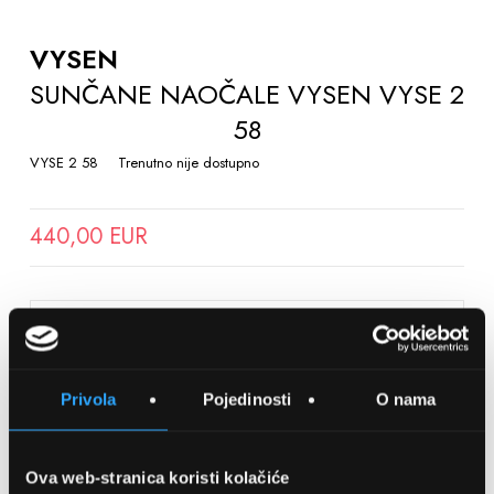
TO
THE
VYSEN
BEGINNING
SUNČANE NAOČALE VYSEN VYSE 2
OF
58
THE
IMAGES
VYSE 2 58
Trenutno nije dostupno
GALLERY
440,00 EUR
SPREMITE NA LISTU ŽELJA
Privola
Pojedinosti
O nama
Detalji
Podijeli s prijateljima
Ova web-stranica koristi kolačiće