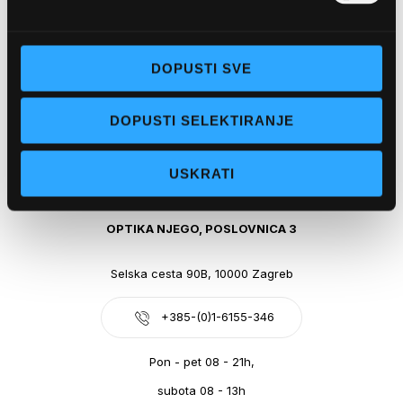
Obala kralja Tomislava 14, 21300 Makarska
DOPUSTI SVE
+385-(0)21-612-709
DOPUSTI SELEKTIRANJE
Pon - pet: 07 - 21h,
Sub: 07-21h
USKRATI
webshop@optikanjego.hr
OPTIKA NJEGO, POSLOVNICA 3
Selska cesta 90B, 10000 Zagreb
+385-(0)1-6155-346
Pon - pet 08 - 21h,
subota 08 - 13h