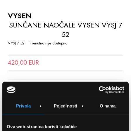
TO
THE
VYSEN
BEGINNING
SUNČANE NAOČALE VYSEN VYSJ 7
OF
52
THE
IMAGES
VYSJ 7 52
Trenutno nije dostupno
GALLERY
420,00 EUR
SPREMITE NA LISTU ŽELJA
Privola
Pojedinosti
O nama
Detalji
Podijeli s prijateljima
Ova web-stranica koristi kolačiće