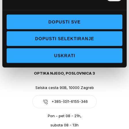
Obala kralja Tomislava 14, 21300 Makarska
DOPUSTI SVE
+385-(0)21-612-709
DOPUSTI SELEKTIRANJE
Pon - pet: 07 - 21h,
Sub: 07-21h
USKRATI
webshop@optikanjego.hr
OPTIKA NJEGO, POSLOVNICA 3
Selska cesta 90B, 10000 Zagreb
+385-(0)1-6155-346
Pon - pet 08 - 21h,
subota 08 - 13h