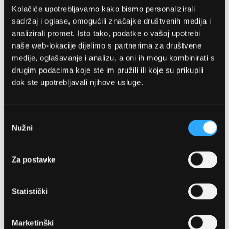
Kolačiće upotrebljavamo kako bismo personalizirali
sadržaj i oglase, omogućili značajke društvenih medija i
analizirali promet. Isto tako, podatke o vašoj upotrebi
naše web-lokacije dijelimo s partnerima za društvene
medije, oglašavanje i analizu, a oni ih mogu kombinirati s
drugim podacima koje ste im pružili ili koje su prikupili
dok ste upotrebljavali njihove usluge.
OPTIKA NJEGO, POSLOVNICA 1
Marineta 1a, 21300 Makarska
Odabir
Nužni
pristanka
+ 385-(0)21-652-102
Za postavke
Pon - pet: 08 - 22h,
Sub: 08 - 22h
Statistički
webshop@optikanjego.hr
Marketinški
OPTIKA NJEGO, POSLOVNICA 2