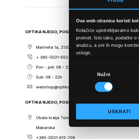
Privola
TO
THE
BEGINNING
Ova web-stranica koristi kol
OF
THE
Kolačiće upotrebljavamo kako 
OPTIKA NJEGO, POSLOVNICA 1
SITEMAP
IMAGES
promet. Isto tako, podatke o 
GALLERY
analizu, a oni ih mogu kombini
Marineta 1a, 21300 Makarska
O nama
usluge.
+ 385-(0)21-652-102
Sunčane n
Odabir
Pon - pet: 08 - 22h,
Dioptrijsk
Nužni
pristanka
Sub: 08 - 22h
Optika Nje
webshop@optikanjego.hr
Sale
Blog
OPTIKA NJEGO, POSLOVNICA 2
Kontakt
USKRATI
Obala kralja Tomislava 14, 21300
Makarska
+385-(0)21-612-709