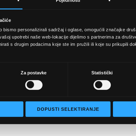
Pojedinosti
ačiće
bismo personalizirali sadržaj i oglase, omogućili značajke društv
UVJETI KUPNJE
vašoj upotrebi naše web-lokacije dijelimo s partnerima za društv
rati s drugim podacima koje ste im pružili ili koje su prikupili do
Opći uvjeti poslovanja
aočale
Uvjeti korištenja
e naočale
Pojmovi za pretraživanje
Za postavke
Statistički
go selection
Napredno pretraživanje
Narudžbe i povrati
Kontaktirajte nas
DOPUSTI SELEKTIRANJE