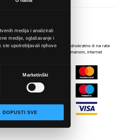
O nama
enih medija i analizirali
NAČINI PLAĆANJA
ene medije, oglašavanje i
k ste upotrebljavali njihove
Kreditnim karticama jednokratno ili na rate
općom uplatnicom, virmanom, internet
bankarstvom
Marketinški
DOPUSTI SVE