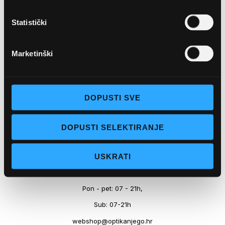
Marineta 1a, 21300 Makarska
Statistički
+ 385-(0)21-652-102
Marketinški
Pon - pet: 08 - 22h,
Sub: 08 - 22h
webshop@optikanjego.hr
DOPUSTI SVE
OPTIKA NJEGO, POSLOVNICA 2
DOPUSTI SELEKTIRANJE
Obala kralja Tomislava 14, 21300 Makarska
USKRATI
+385-(0)21-612-709
Pon - pet: 07 - 21h,
Sub: 07-21h
webshop@optikanjego.hr