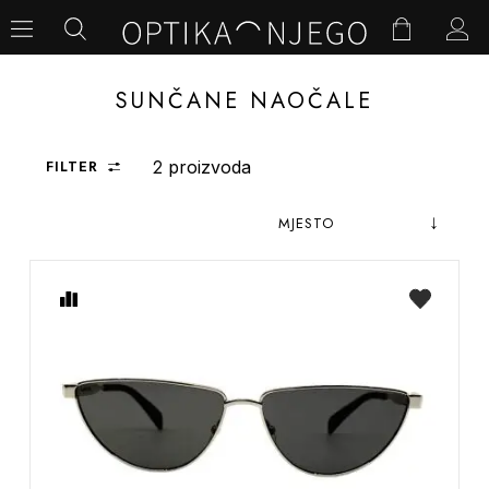
SUNČANE NAOČALE
2
FILTER
proizvoda
Postav
Sortiraj
obrnut
prema
Usporedite
na
od
listu
želja
abece