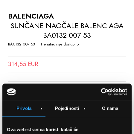
TO
THE
BALENCIAGA
BEGINNING
SUNČANE NAOČALE BALENCIAGA
OF
BA0132 007 53
THE
IMAGES
BA0132 007 53
Trenutno nije dostupno
GALLERY
314,55 EUR
SPREMITE NA LISTU ŽELJA
Privola
Pojedinosti
O nama
Detalji
Podijeli s prijateljima
Ova web-stranica koristi kolačiće