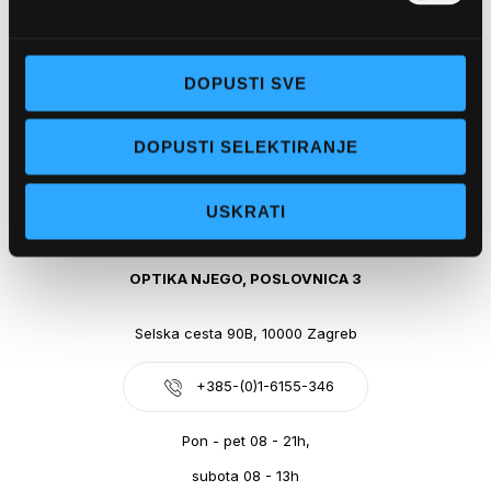
Obala kralja Tomislava 14, 21300 Makarska
DOPUSTI SVE
+385-(0)21-612-709
DOPUSTI SELEKTIRANJE
Pon - pet: 07 - 21h,
Sub: 07-21h
USKRATI
webshop@optikanjego.hr
OPTIKA NJEGO, POSLOVNICA 3
Selska cesta 90B, 10000 Zagreb
+385-(0)1-6155-346
Pon - pet 08 - 21h,
subota 08 - 13h