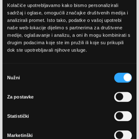
Kolačiće upotrebljavamo kako bismo personalizirali
sadržaj i oglase, omogućili značajke društvenih medija i
analizirali promet. Isto tako, podatke o vašoj upotrebi
naše web-lokacije dijelimo s partnerima za društvene
medije, oglašavanje i analizu, a oni ih mogu kombinirati s
drugim podacima koje ste im pružili ili koje su prikupili
dok ste upotrebljavali njihove usluge.
OPTIKA NJEGO, POSLOVNICA 1
Marineta 1a, 21300 Makarska
Odabir
Nužni
pristanka
+ 385-(0)21-652-102
Za postavke
Pon - pet: 08 - 22h,
Sub: 08 - 22h
Statistički
webshop@optikanjego.hr
Marketinški
OPTIKA NJEGO, POSLOVNICA 2