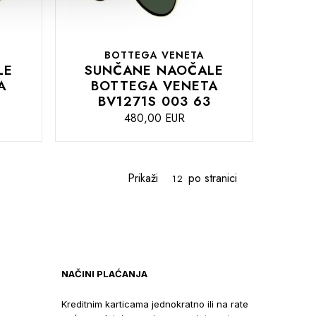
BOTTEGA VENETA
LE
SUNČANE NAOČALE
A
BOTTEGA VENETA
BV1271S 003 63
480,00 EUR
DODAJTE
U
odatke za plaćanje
Prikaži
po stranici
KOŠARICU
NAČINI PLAĆANJA
Kreditnim karticama jednokratno ili na rate