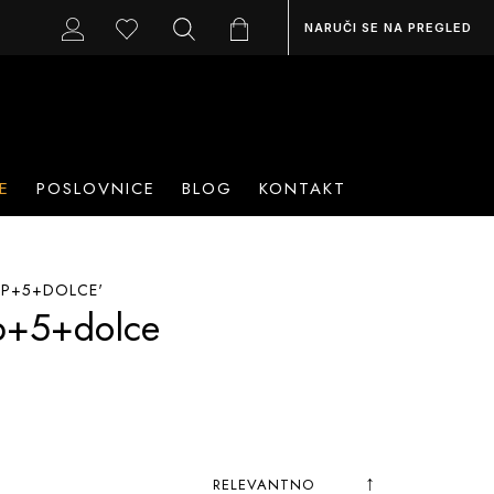
NARUČI SE NA PREGLED
E
POSLOVNICE
BLOG
KONTAKT
EP+5+DOLCE'
ep+5+dolce
Postavite
Sortiraj