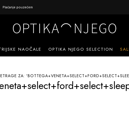
Plaćanje pouzećem
TRIJSKE NAOČALE
OPTIKA NJEGO SELECTION
SAL
PRETRAGE ZA: 'BOTTEGA+VENETA+SELECT+FORD+SELECT+SLE
eneta+select+ford+select+sle