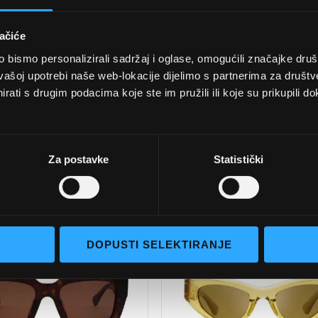
ačiće
bismo personalizirali sadržaj i oglase, omogućili značajke društv
vašoj upotrebi naše web-lokacije dijelimo s partnerima za društv
rati s drugim podacima koje ste im pružili ili koje su prikupili do
BOTTEGA VENETA
BOTTEGA VENETA
NČANE NAOČALE
SUNČANE NAOČA
OTTEGA VENETA
BOTTEGA VENET
Za postavke
Statistički
BV1305 002 64
BV1281S 001 99
480,00 EUR
420,00 EUR
DODAJTE
U
DOPUSTI SELEKTIRANJE
U
KOŠARICU