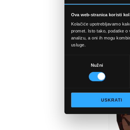
Ova web-stranica koristi kol
Kolačiće upotrebljavamo kako 
promet. Isto tako, podatke o 
analizu, a oni ih mogu kombini
usluge.
SU
Odabir
B
Nužni
pristanka
DODAJTE
U
USKRATI
KOŠARIC