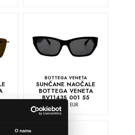
DODAJTE
U
KOŠARICU
BOTTEGA VENETA
LE
SUNČANE NAOČALE
A
BOTTEGA VENETA
8
BV1143S 001 55
361,01 EUR
DODAJTE
U
O nama
KOŠARICU