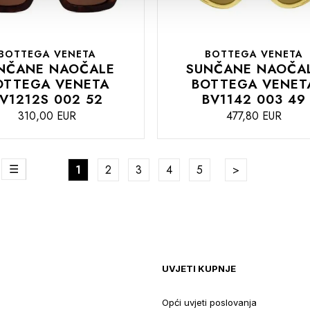
BOTTEGA VENETA
BOTTEGA VENETA
NČANE NAOČALE
SUNČANE NAOČA
OTTEGA VENETA
BOTTEGA VENET
V1212S 002 52
BV1142 003 49
310,00 EUR
477,80 EUR
DODAJTE
te
Stranica
reža
Lista
U
Trenutno pregledavate stranicu
Stranica
Stranica
Stranica
Stranica
Stranica
Nastavite na p
1
2
3
4
5
U
KOŠARICU
UVJETI KUPNJE
Opći uvjeti poslovanja