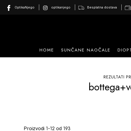
OptikaNjego
optikanjego
Besplatna dostava
HOME
SUNČANE NAOČALE
DIOP
REZULTATI 
bottega+v
1
12
193
Proizvodi
-
od