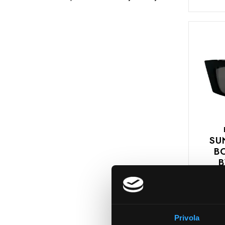
DODAJTE
U
KOŠARIC
SU
B
B
DODAJTE
U
Privola
KOŠARIC