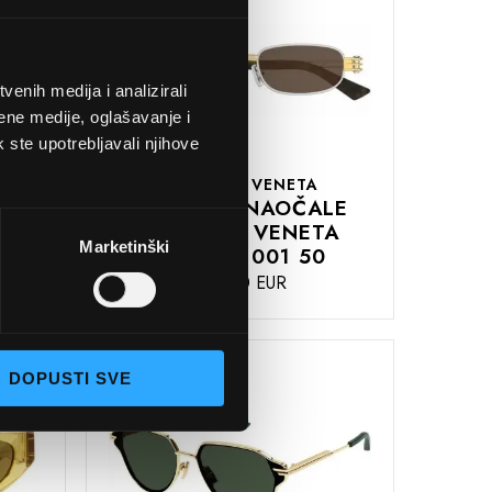
enih medija i analizirali
ene medije, oglašavanje i
k ste upotrebljavali njihove
BOTTEGA VENETA
LE
SUNČANE NAOČALE
A
BOTTEGA VENETA
Marketinški
BV1381S 001 50
410,00 EUR
DODAJTE
U
DOPUSTI SVE
KOŠARICU