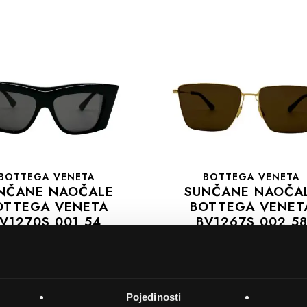
DODAJTE
U
U
KOŠARICU
BOTTEGA VENETA
BOTTEGA VENETA
NČANE NAOČALE
SUNČANE NAOČA
OTTEGA VENETA
BOTTEGA VENET
V1270S 001 54
BV1267S 002 5
480,00 EUR
350,00 EUR
DODAJTE
U
Pojedinosti
U
KOŠARICU